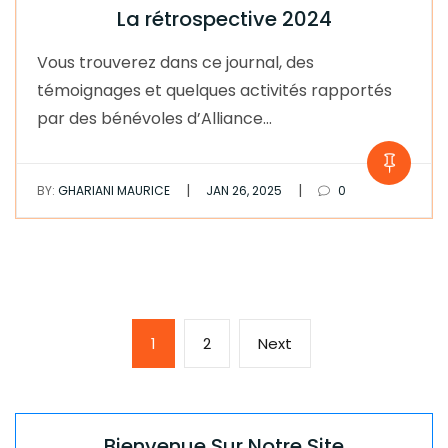
La rétrospective 2024
Vous trouverez dans ce journal, des
témoignages et quelques activités rapportés
par des bénévoles d’Alliance…
|
|
BY:
GHARIANI MAURICE
JAN 26, 2025
0
Pagination
Page
Page
Next
1
2
Next
des
page
publications
Bienvenue Sur Notre Site